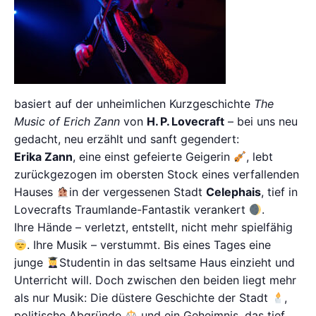
basiert auf der unheimlichen Kurzgeschichte
The
Music of Erich Zann
von
H. P. Lovecraft
– bei uns neu
gedacht, neu erzählt und sanft gegendert:
Erika Zann
, eine einst gefeierte Geigerin
, lebt
zurückgezogen im obersten Stock eines verfallenden
Hauses
in der vergessenen Stadt
Celephais
, tief in
Lovecrafts Traumlande-Fantastik verankert
.
Ihre Hände – verletzt, entstellt, nicht mehr spielfähig
. Ihre Musik – verstummt. Bis eines Tages eine
junge
Studentin in das seltsame Haus einzieht und
Unterricht will. Doch zwischen den beiden liegt mehr
als nur Musik: Die düstere Geschichte der Stadt
,
politische Abgründe
und ein Geheimnis, das tief