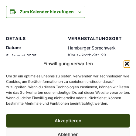
Zum Kalender hinzufügen
DETAILS
VERANSTALTUNGSORT
Datum:
Hamburger Sprechwerk
Klaus-Groth-Str. 23
5. August 2025
Hamburg
,
20535
Germany
Einwilligung verwalten
Zeit:
Google Karte anzeigen
20:00 - 22:00
Um dir ein optimales Erlebnis zu bieten, verwenden wir Technologien wie
Veranstaltungsort-Website
Veranstaltungskategorie:
Cookies, um Geräteinformationen zu speichern und/oder darauf
anzeigen
zuzugreifen. Wenn du diesen Technologien zustimmst, können wir Daten
Theater
wie das Surfverhalten oder eindeutige IDs auf dieser Website verarbeiten.
Wenn du deine Einwillligung nicht erteilst oder zurückziehst, können
bestimmte Merkmale und Funktionen beeinträchtigt werden.
Miskatontag: Club Miskatonic
DREADNIGHT – Improtheater gegen
das Grauen
Podcast
Akzeptieren
Ablehnen