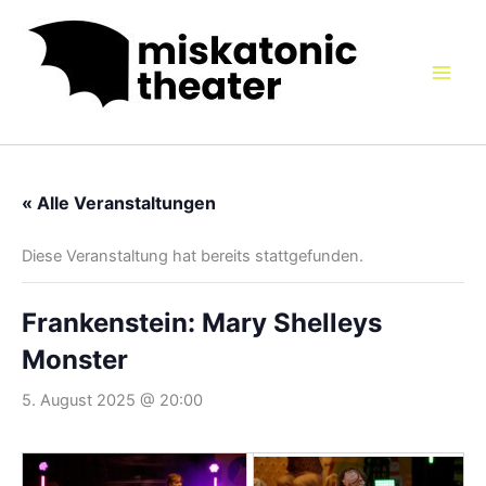
Zum
Inhalt
springen
« Alle Veranstaltungen
Diese Veranstaltung hat bereits stattgefunden.
Frankenstein: Mary Shelleys
Monster
5. August 2025 @ 20:00