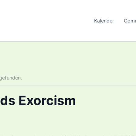
Kalender
Comm
tgefunden.
nds Exorcism