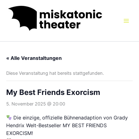
Zum
Inhalt
springen
« Alle Veranstaltungen
Diese Veranstaltung hat bereits stattgefunden.
My Best Friends Exorcism
5. November 2025 @ 20:00
Die einzige, offizielle Bühnenadaption von Grady
Hendrix Welt-Bestseller MY BEST FRIENDS
EXORCISM!