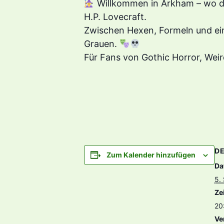
Willkommen in Arkham – wo de
H.P. Lovecraft.
Zwischen Hexen, Formeln und ei
Grauen.
Für Fans von Gothic Horror, Wei
DE
Zum Kalender hinzufügen
Da
5.
Zei
20
Ve