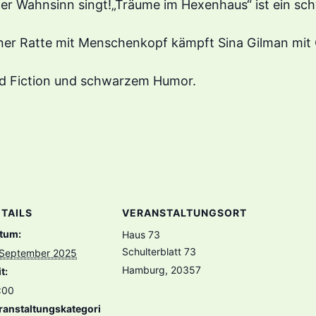
r Wahnsinn singt!„Träume im Hexenhaus“ ist ein sc
ner Ratte mit Menschenkopf kämpft Sina Gilman mit
rd Fiction und schwarzem Humor.
TAILS
VERANSTALTUNGSORT
tum:
Haus 73
Schulterblatt 73
 September 2025
Hamburg
,
20357
t:
:00
ranstaltungskategori