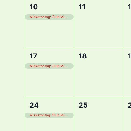
1
0
10
11
Veranstaltung,
Veranstaltunge
Miskatontag: Club Miskatonic Podcast
1
0
17
18
Veranstaltung,
Veranstaltunge
Miskatontag: Club Miskatonic Podcast
1
0
24
25
Veranstaltung,
Veranstaltunge
Miskatontag: Club Miskatonic Podcast