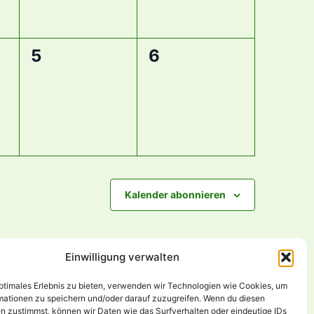
0
0
5
6
tungen,
Veranstaltungen,
Veranstaltungen,
Kalender abonnieren
Einwilligung verwalten
optimales Erlebnis zu bieten, verwenden wir Technologien wie Cookies, um
mationen zu speichern und/oder darauf zuzugreifen. Wenn du diesen
n zustimmst, können wir Daten wie das Surfverhalten oder eindeutige IDs