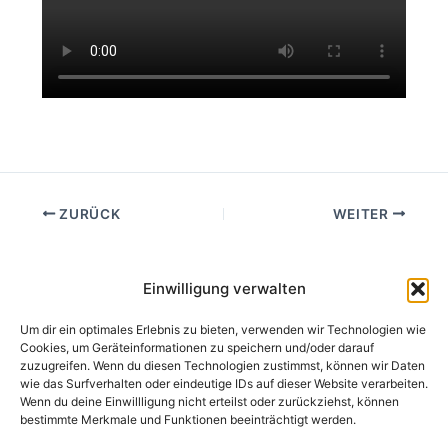
ZURÜCK
WEITER
Einwilligung verwalten
Schreibe einen Kommentar
Um dir ein optimales Erlebnis zu bieten, verwenden wir Technologien wie
Du musst
angemeldet
sein, um einen Kommentar
Cookies, um Geräteinformationen zu speichern und/oder darauf
zuzugreifen. Wenn du diesen Technologien zustimmst, können wir Daten
abzugeben.
wie das Surfverhalten oder eindeutige IDs auf dieser Website verarbeiten.
Wenn du deine Einwillligung nicht erteilst oder zurückziehst, können
bestimmte Merkmale und Funktionen beeinträchtigt werden.