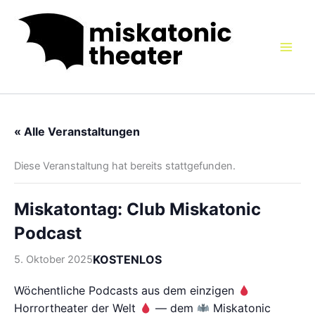
Zum
Inhalt
springen
« Alle Veranstaltungen
Diese Veranstaltung hat bereits stattgefunden.
Miskatontag: Club Miskatonic
Podcast
KOSTENLOS
5. Oktober 2025
Wöchentliche Podcasts aus dem einzigen
Horrortheater der Welt
— dem
Miskatonic