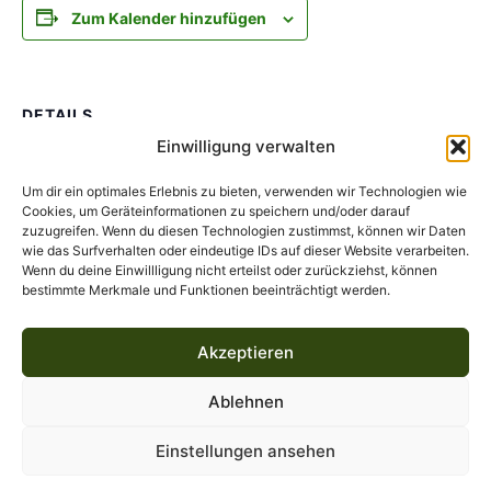
Zum Kalender hinzufügen
DETAILS
Einwilligung verwalten
Datum:
5. Juli 2025
Um dir ein optimales Erlebnis zu bieten, verwenden wir Technologien wie
Veranstaltungskategorie:
Cookies, um Geräteinformationen zu speichern und/oder darauf
zuzugreifen. Wenn du diesen Technologien zustimmst, können wir Daten
Podcast
wie das Surfverhalten oder eindeutige IDs auf dieser Website verarbeiten.
Wenn du deine Einwillligung nicht erteilst oder zurückziehst, können
bestimmte Merkmale und Funktionen beeinträchtigt werden.
DREADNIGHT – Improtheater gegen das
Der Ruf des Cthulhu
Grauen
Akzeptieren
Ablehnen
Copyright 2026 Miskatonic Theater
Einstellungen ansehen