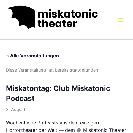
Zum
Inhalt
springen
« Alle Veranstaltungen
Diese Veranstaltung hat bereits stattgefunden.
Miskatontag: Club Miskatonic
Podcast
3. August
Wöchentliche Podcasts aus dem einzigen
Horrortheater der Welt — dem
Miskatonic Theater