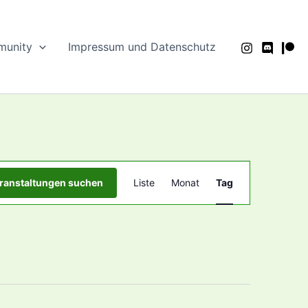
unity
Impressum und Datenschutz
Veranstaltung
ranstaltungen suchen
Liste
Monat
Tag
Ansichten-
Navigation