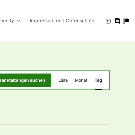
unity
Impressum und Datenschutz
Veranstaltung
ranstaltungen suchen
Liste
Monat
Tag
Ansichten-
Navigation