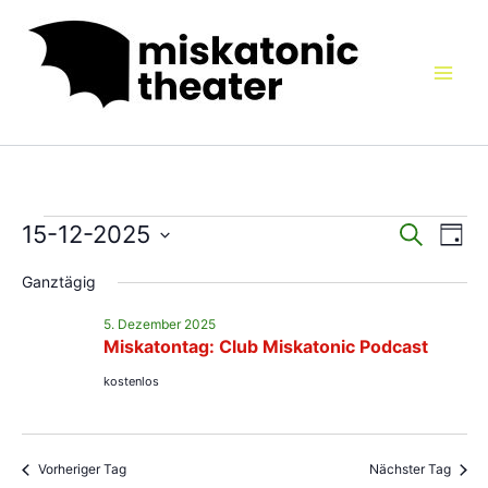
Zum
Inhalt
springen
Veranstaltungen
15-12-2025
Veranstaltu
Vera
Suche
Tag
für
Suche
Ansi
Datum
5.
Ganztägig
und
Navi
wählen.
Dezember
Ansichten,
5. Dezember 2025
2025
Navigation
Miskatontag: Club Miskatonic Podcast
kostenlos
Vorheriger Tag
Nächster Tag