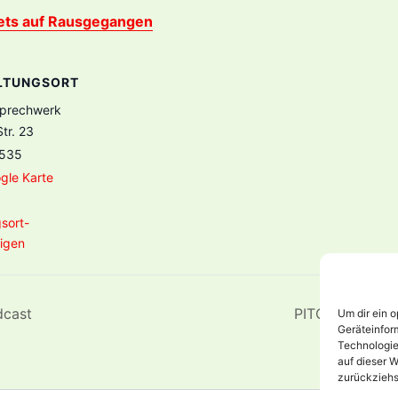
ets auf Rausgegangen
LTUNGSORT
prechwerk
tr. 23
535
gle Karte
sort-
igen
dcast
PITCH PERFECT 
Um dir ein 
Geräteinfor
Technologie
auf dieser W
zurückziehs